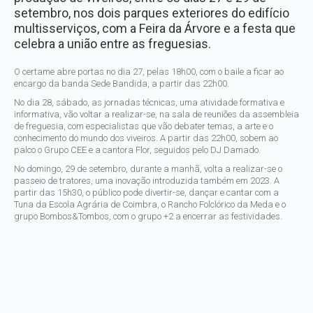
setembro, nos dois parques exteriores do edifício
multisserviços, com a Feira da Árvore e a festa que
celebra a união entre as freguesias.
O certame abre portas no dia 27, pelas 18h00, com o baile a ficar ao
encargo da banda Sede Bandida, a partir das 22h00.
No dia 28, sábado, as jornadas técnicas, uma atividade formativa e
informativa, vão voltar a realizar-se, na sala de reuniões da assembleia
de freguesia, com especialistas que vão debater temas, a arte e o
conhecimento do mundo dos viveiros. A partir das 22h00, sobem ao
palco o Grupo CEE e a cantora Flor, seguidos pelo DJ Damado.
No domingo, 29 de setembro, durante a manhã, volta a realizar-se o
passeio de tratores, uma inovação introduzida também em 2023. A
partir das 15h30, o público pode divertir-se, dançar e cantar com a
Tuna da Escola Agrária de Coimbra, o Rancho Folclórico da Meda e o
grupo Bombos&Tombos, com o grupo +2 a encerrar as festividades.