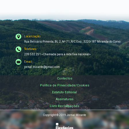
Localização:
Rua Belisário Pimenta, BL 2, Nº 71, R/C Esq., 3220-187 Miranda do Corvo
Telefones:
239 532 251 «Chamada para a rede fixa nacional»
Email:
jornal.mirante@gmail.com
Contactos
Política de Privacidade/Cookies
Estatuto Editorial
Assinaturas
Livro Reclamações
Copyright © 2019 Jornal Mirante