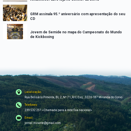
GRM assinala 95.º aniversário com apresentação do seu
CD
Jovem de Semide no mapa do Campeonato do Mundo
de Kickboxing
Localização:
Rua Belisário Pimenta, BL 2, Nº 71, R/C Esq., 3220-187 Miranda do Corvo
Telefones:
239 532 251 «Chamada para a rede fixa nacional»
Email:
jornal.mirante@gmail.com