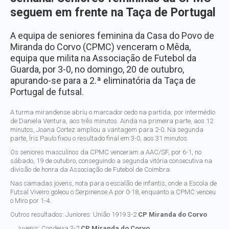
seguem em frente na Taça de Portugal
A equipa de seniores feminina da Casa do Povo de
Miranda do Corvo (CPMC) venceram o Mêda,
equipa que milita na Associação de Futebol da
Guarda, por 3-0, no domingo, 20 de outubro,
apurando-se para a 2.ª eliminatória da Taça de
Portugal de futsal.
A turma mirandense abriu o marcador cedo na partida, por intermédio
de Daniela Ventura, aos três minutos. Ainda na primeira parte, aos 12
minutos, Joana Cortez ampliou a vantagem para 2-0. Na segunda
parte, Íris Paulo fixou o resultado final em 3-0, aos 31 minutos.
Os seniores masculinos da CPMC venceram a AAC/SF, por 6-1, no
sábado, 19 de outubro, conseguindo a segunda vitória consecutiva na
divisão de honra da Associação de Futebol de Coimbra.
Nas camadas jovens, nota para o escalão de infantis, onde a Escola de
Futsal Viveiro goleou o Serpinense A por 0-18, enquanto a CPMC venceu
o Miro por 1-4.
Outros resultados:
Juniores: União 1919 3-2
CP Miranda do Corvo
Juvenis: Condeixa 3-2
CP Miranda do Corvo