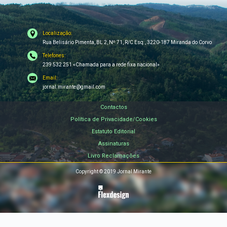
Localização:
Rua Belisário Pimenta, BL 2, Nº 71, R/C Esq., 3220-187 Miranda do Corvo
Telefones:
239 532 251 «Chamada para a rede fixa nacional»
Email:
jornal.mirante@gmail.com
Contactos
Política de Privacidade/Cookies
Estatuto Editorial
Assinaturas
Livro Reclamações
Copyright © 2019 Jornal Mirante