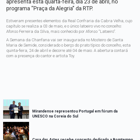
apresenta esta quarta-feira, dia 23 de abril, no
programa “Praça da Alegria” da RTP.
Estiveram presentes elementos da Real Confraria da Cabra Velha, cujo
capítulo se realiza a 03 de maio, e o único latoeiro vivo no concelho:
Afonso Ferreira da Silva, mais conhecido por Afonso “Latoeiro”.
A Semana da Chanfana vai ser inaugurada no Mosteiro de Santa
Maria de Semide, considerado o berço do prato típico do concelho, esta
quinta-feira, 24 de abril e decorre até 04 de maio. A abertura contará
com a presença do cantor e artista Toy.
Mirandense representou Portugal em fórum da
UNESCO na Coreia do Sul
Casa das Artes recebe concerto dedicado a Bomtempo