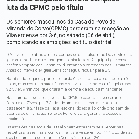
luta da CPMC pelo título
Os seniores masculinos da Casa do Povo de
Miranda do Corvo(CPMC) perderam na receção ao
Vilaverdense por 3-6, no sábado (06 de abril),
complicando as ambições ao título distrital.
O Vilaverdense abriu o marcador aos dois minutos, mas David Almeida
igualou a partida na passagem do minuto seis. A equipa figueirense
desfez o empate aos 12 minuto, dilantando a vantagem aos 19 minutos.
Antes do intervalo, Miguel Serra conseguiu reduzir para 2-3.
No início da segunda parte, Leonardo Cruz empatou o resultado a três
bolas, mas nos 10 minutos finais o Vilaverdense marcou três golos, aos
32, 37 e 39 minutos, que ditaram a derrota da equipa mirandense.
Nas camada jovens, os juvenis da CPMC receberam e venceram o
Ferreira do Zêzere por 7-3, dando um passo importante para a
passagem à 2.ª fase da Taça Nacional do escalão, onde precisam de
apenas de um empate frente ao Peniche para garantir o acesso à
próxima fase.
Os escalões da Escola de Futsal Viveiro estrearam-se a vencer nas
respetivas fases finais, com os infantis a vencerem por 11-1 o Lordemão
e os benjamins a derrotarem o Domus Nostra por 2-0.