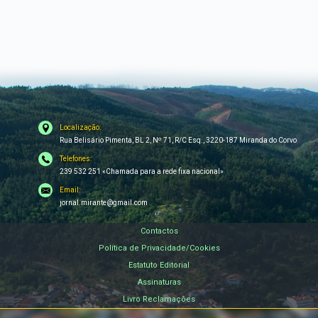
Localização:
Rua Belisário Pimenta, BL 2, Nº 71, R/C Esq., 3220-187 Miranda do Corvo
Telefones:
239 532 251 «Chamada para a rede fixa nacional»
Email:
jornal.mirante@gmail.com
Contactos
Política de Privacidade/Cookies
Estatuto Editorial
Assinaturas
Livro Reclamações