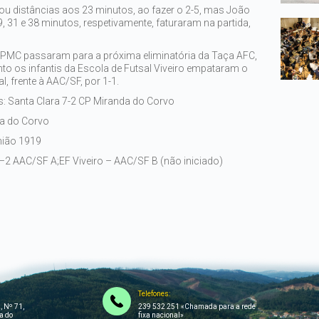
tou distâncias aos 23 minutos, ao fazer o 2-5, mas João
9, 31 e 38 minutos, respetivamente, faturaram na partida,
CPMC passaram para a próxima eliminatória da Taça AFC,
nto os infantis da Escola de Futsal Viveiro empataram o
, frente à AAC/SF, por 1-1.
s: Santa Clara 7-2 CP Miranda do Corvo
da do Corvo
nião 1919
–2 AAC/SF A;
EF Viveiro – AAC/SF B (não iniciado)
Telefones:
, Nº 71,
239 532 251 «Chamada para a rede
a do
fixa nacional»