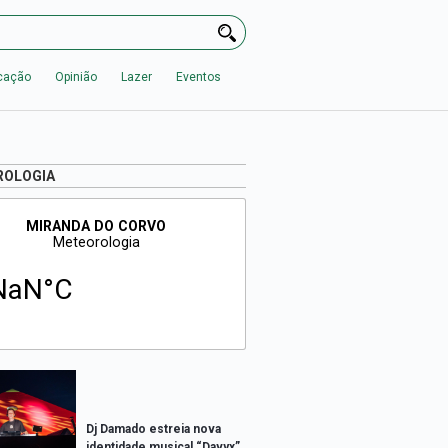
cação
Opinião
Lazer
Eventos
ROLOGIA
Dj Damado estreia nova
identidade musical “Davyx”