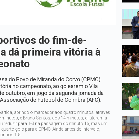
ortivos do fim-de-
 dá primeira vitória à
eonato
asa do Povo de Miranda do Corvo (CPMC)
tória no campeonato, ao golearem o Vila
 de outubro, em jogo da segunda jornada da
a Associação de Futebol de Coimbra (AFC).
partida, abrindo o marcador aos quatro minutos, através
e minutos, e Bruno Santos, aos 14 minutos, dilataram a
iu reduzir para 1-3 na passagem do minuto 16, mas um
 quarto golo para a CPMC. Ainda antes do intervalo,
or nos 1-5.