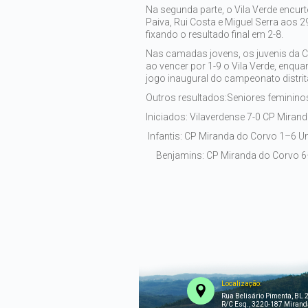
Na segunda parte, o Vila Verde encur
Paiva, Rui Costa e Miguel Serra aos 2
fixando o resultado final em 2-8.
Nas camadas jovens, os juvenis da 
ao vencer por 1-9 o Vila Verde, enqua
jogo inaugural do campeonato distrital
Outros resultados:
Seniores feminino
Iniciados: Vilaverdense 7-0 CP Miran
Infantis: CP Miranda do Corvo 1–6 U
Benjamins: CP Miranda do Corvo 6
Localização:
Rua Belisário Pimenta, BL 2
R/C Esq., 3220-187 Mirand