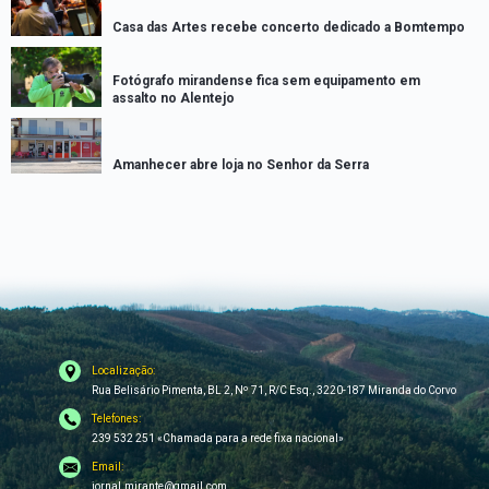
Casa das Artes recebe concerto dedicado a Bomtempo
Fotógrafo mirandense fica sem equipamento em
assalto no Alentejo
Amanhecer abre loja no Senhor da Serra
Localização:
Rua Belisário Pimenta, BL 2, Nº 71, R/C Esq., 3220-187 Miranda do Corvo
Telefones:
239 532 251 «Chamada para a rede fixa nacional»
Email:
jornal.mirante@gmail.com