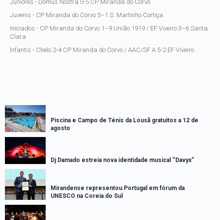
Juniores - Domus Nostra 0-5 CP Miranda do Corvo
Juvenis - CP Miranda do Corvo 5–1 S. Martinho Cortiça
Iniciados - CP Miranda do Corvo 1–9 União 1919 / EF Viveiro 3–6 Santa
Clara
Infantis - Chelo 2-4 CP Miranda do Corvo / AAC/SF A 5-2 EF Viveiro
Piscina e Campo de Ténis da Lousã gratuitos a 12 de
agosto
Dj Damado estreia nova identidade musical “Davyx”
Mirandense representou Portugal em fórum da
UNESCO na Coreia do Sul