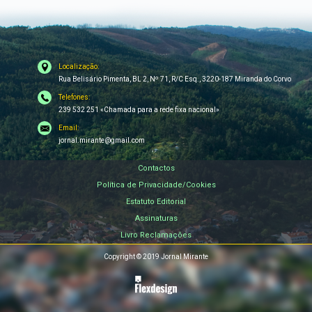
Localização:
Rua Belisário Pimenta, BL 2, Nº 71, R/C Esq., 3220-187 Miranda do Corvo
Telefones:
239 532 251 «Chamada para a rede fixa nacional»
Email:
jornal.mirante@gmail.com
Contactos
Política de Privacidade/Cookies
Estatuto Editorial
Assinaturas
Livro Reclamações
Copyright © 2019 Jornal Mirante