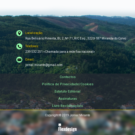
Localização:
Rua Belisário Pimenta, BL 2, Nº 71, R/C Esq., 3220-187 Miranda do Corvo
Telefones:
239 532 251 «Chamada para a rede fixa nacional»
Email:
jornal.mirante@gmail.com
Contactos
Política de Privacidade/Cookies
Estatuto Editorial
Assinaturas
Livro Reclamações
Copyright © 2019 Jornal Mirante