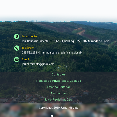
Localização:
Rua Belisário Pimenta, BL 2, Nº 71, R/C Esq., 3220-187 Miranda do Corvo
Telefones:
239 532 251 «Chamada para a rede fixa nacional»
Email:
jornal.mirante@gmail.com
Contactos
Política de Privacidade/Cookies
Estatuto Editorial
Assinaturas
Livro Reclamações
Copyright © 2019 Jornal Mirante