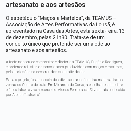
artesanato e aos artesãos
O espetáculo “Maços e Martelos”, da TEAMUS –
Associação de Artes Performativas da Lousã, é
apresentado na Casa das Artes, esta sexta-feira, 13
de dezembro, pelas 21h30. Trata-se de um
concerto único que pretende ser uma ode ao
artesanato e aos artesãos.
A ideia nasceu do compositor e diretor da TEAMUS, Eugénio Rodrigues,
e pretende retratar as sonoridades produzidas com maços e martelos,
pelos artesãos no decorrer das suas atividades.
Para o projeto, foram escolhidos diversos artesãos das mais variadas
zonas do Centro do país. Em Miranda do Corvo, a escolha recaiu sobre
o único latoeiro vivo no concelho: Afonso Ferreira da Silva, mais conhecido
por Afonso “Latoeiro”.