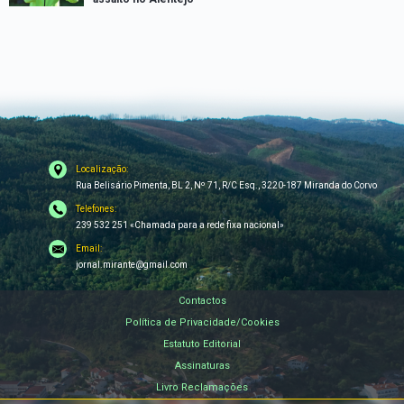
Localização:
Rua Belisário Pimenta, BL 2, Nº 71, R/C Esq., 3220-187 Miranda do Corvo
Telefones:
239 532 251 «Chamada para a rede fixa nacional»
Email:
jornal.mirante@gmail.com
Contactos
Política de Privacidade/Cookies
Estatuto Editorial
Assinaturas
Livro Reclamações