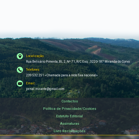
Localização:
Rua Belisário Pimenta, BL 2, Nº 71, R/C Esq., 3220-187 Miranda do Corvo
Telefones:
239 532 251 «Chamada para a rede fixa nacional»
Email:
jornal.mirante@gmail.com
Contactos
Política de Privacidade/Cookies
Estatuto Editorial
Assinaturas
Livro Reclamações