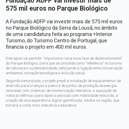
Fundação ADFP vai investir mais de
575 mil euros no Parque Biológico
A Fundação ADFP vai investir mais de 575 mil euros
no Parque Biológico da Serra da Lousã, no âmbito
de uma candidatura feita ao programa +Interior
Turismo, do Turismo Centro de Portugal, que
financia o projeto em 400 mil euros.
Este apoio vai permitir “impulsiona ruma nova fase de desenvolvimento”
do Parque Biológico, para que se consolide como “referência” no turismo
de natureza e sustentabilidade, reforçando a ligação entre conservação
ambiental, inovação tecnológica e inclusão social.
Segundo comunicado, o projeto prevê a instalação de equipamentos de
diversão para crianças e jovens e de pontos de produção de energia
renovável, com sistemas de monitorização interativa, a aquisição de
viaturas elétricas para apoio a pessoas com mobilidade reduzida, a
criação de uma experiência digital gamificada, inédita na região, que
tornará a visita mais interativa e educativa.