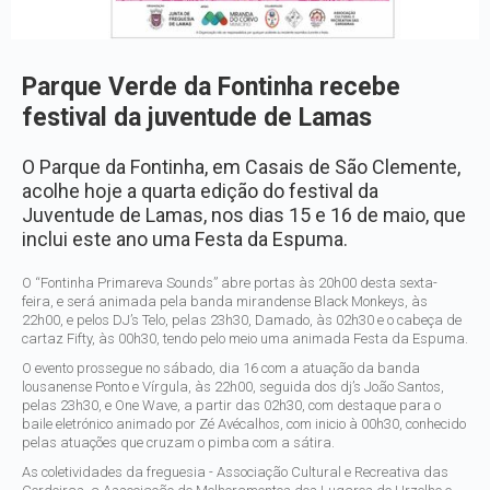
Parque Verde da Fontinha recebe
festival da juventude de Lamas
O Parque da Fontinha, em Casais de São Clemente,
acolhe hoje a quarta edição do festival da
Juventude de Lamas, nos dias 15 e 16 de maio, que
inclui este ano uma Festa da Espuma.
O “Fontinha Primareva Sounds” abre portas às 20h00 desta sexta-
feira, e será animada pela banda mirandense Black Monkeys, às
22h00, e pelos DJ’s Telo, pelas 23h30, Damado, às 02h30 e o cabeça de
cartaz Fifty, às 00h30, tendo pelo meio uma animada Festa da Espuma.
O evento prossegue no sábado, dia 16 com a atuação da banda
lousanense Ponto e Vírgula, às 22h00, seguida dos dj’s João Santos,
pelas 23h30, e One Wave, a partir das 02h30, com destaque para o
baile eletrónico animado por Zé Avécalhos, com inicio à 00h30, conhecido
pelas atuações que cruzam o pimba com a sátira.
As coletividades da freguesia - Associação Cultural e Recreativa das