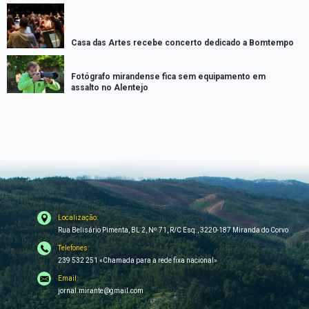
Casa das Artes recebe concerto dedicado a Bomtempo
Fotógrafo mirandense fica sem equipamento em
assalto no Alentejo
Localização:
Rua Belisário Pimenta, BL 2, Nº 71, R/C Esq., 3220-187 Miranda do Corvo
Telefones:
239 532 251 «Chamada para a rede fixa nacional»
Email:
jornal.mirante@gmail.com