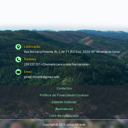
Localização:
Rua Belisário Pimenta, BL 2, Nº 71, R/C Esq., 3220-187 Miranda do Corvo
Telefones:
239 532 251 «Chamada para a rede fixa nacional»
Email:
jornal.mirante@gmail.com
Contactos
Política de Privacidade/Cookies
Estatuto Editorial
Assinaturas
Livro Reclamações
Copyright © 2019 Jornal Mirante