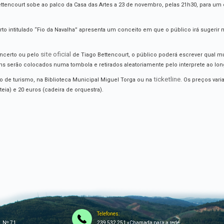
tencourt sobe ao palco da Casa das Artes a 23 de novembro, pelas 21h30, para um e
to intitulado “Fio da Navalha” apresenta um conceito em que o público irá sugerir m
site oficial
oncerto ou pelo
de Tiago Bettencourt, o público poderá escrever qual mú
etins serão colocados numa tombola e retirados aleatoriamente pelo interprete ao lo
ticketline
o de turismo, na Biblioteca Municipal Miguel Torga ou na
. Os preços var
teia) e 20 euros (cadeira de orquestra).
Telefones:
, Nº 71,
239 532 251 «Chamada para a rede