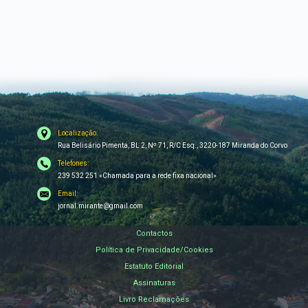
Localização:
Rua Belisário Pimenta, BL 2, Nº 71, R/C Esq., 3220-187 Miranda do Corvo
Telefones:
239 532 251 «Chamada para a rede fixa nacional»
Email:
jornal.mirante@gmail.com
Contactos
Política de Privacidade/Cookies
Estatuto Editorial
Assinaturas
Livro Reclamações