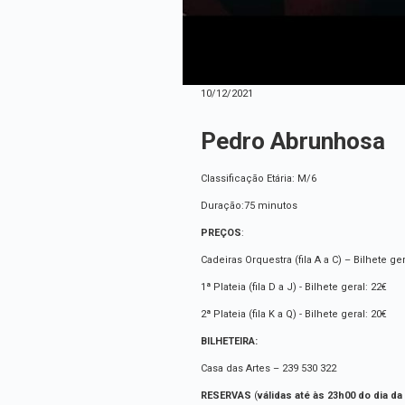
10/12/2021
Pedro Abrunhosa
Classificação Etária: M/6
Duração:75 minutos
PREÇOS
:
Cadeiras Orquestra (fila A a C) – Bilhete ger
1ª Plateia (fila D a J) - Bilhete geral: 22€
2ª Plateia (fila K a Q) - Bilhete geral: 20€
BILHETEIRA:
Casa das Artes – 239 530 322
RESERVAS
(
válidas até às 23h00 do dia da