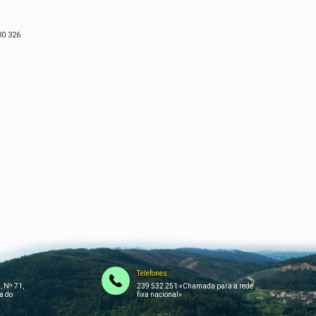
30 326
Telefones:
, Nº 71,
239 532 251 «Chamada para a rede
a do
fixa nacional»