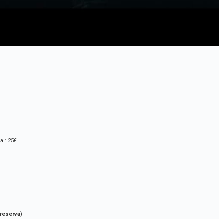
al: 25€
 reserva
)