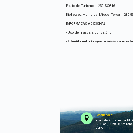
Posto de Turismo – 239 530316
Biblioteca Municipal Miguel Torga – 239 5
INFORMAÇÃO ADICIONAL:
- Uso de máscara obrigatório
-
Interdita entrada após o inicio do evento
Localização:
Rua Belisário Pimenta, BL 2
R/C Esq., 3220-187 Mirand
Corvo