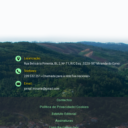
Localização:
Rua Belisário Pimenta, BL 2, Nº 71, R/C Esq., 3220-187 Miranda do Corvo
Telefones:
239 532 251 «Chamada para a rede fixa nacional»
Email:
jornal.mirante@gmail.com
Contactos
Política de Privacidade/Cookies
Estatuto Editorial
Assinaturas
Livro Reclamações