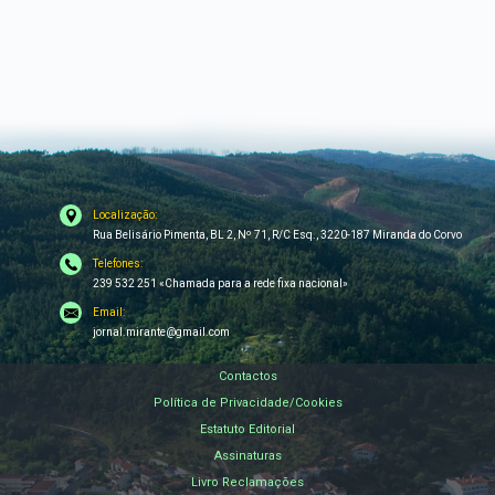
Localização:
Rua Belisário Pimenta, BL 2, Nº 71, R/C Esq., 3220-187 Miranda do Corvo
Telefones:
239 532 251 «Chamada para a rede fixa nacional»
Email:
jornal.mirante@gmail.com
Contactos
Política de Privacidade/Cookies
Estatuto Editorial
Assinaturas
Livro Reclamações