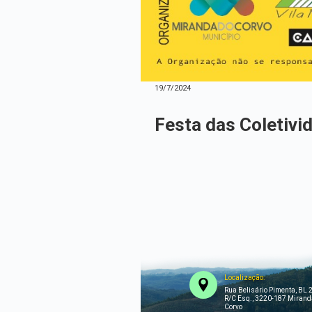
19/7/2024
Festa das Coletivi
Localização:
Rua Belisário Pimenta, BL 2
R/C Esq., 3220-187 Mirand
Corvo