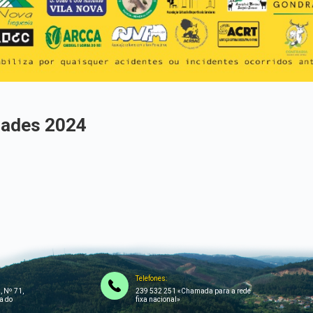
dades 2024
Telefones:
, Nº 71,
239 532 251 «Chamada para a rede
a do
fixa nacional»