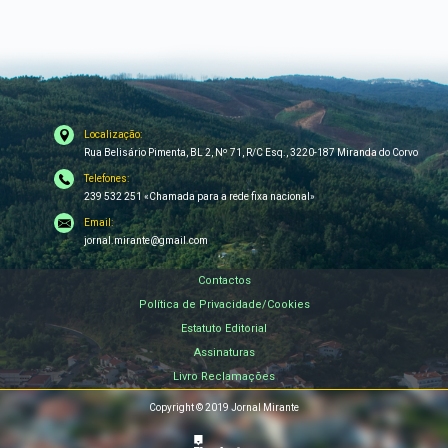
Localização:
Rua Belisário Pimenta, BL 2, Nº 71, R/C Esq., 3220-187 Miranda do Corvo
Telefones:
239 532 251 «Chamada para a rede fixa nacional»
Email:
jornal.mirante@gmail.com
Contactos
Política de Privacidade/Cookies
Estatuto Editorial
Assinaturas
Livro Reclamações
Copyright © 2019 Jornal Mirante