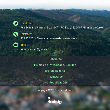
Localização:
Rua Belisário Pimenta, BL 2, Nº 71, R/C Esq., 3220-187 Miranda do Corvo
Telefones:
239 532 251 «Chamada para a rede fixa nacional»
Email:
jornal.mirante@gmail.com
Contactos
Política de Privacidade/Cookies
Estatuto Editorial
Assinaturas
Livro Reclamações
Copyright © 2019 Jornal Mirante