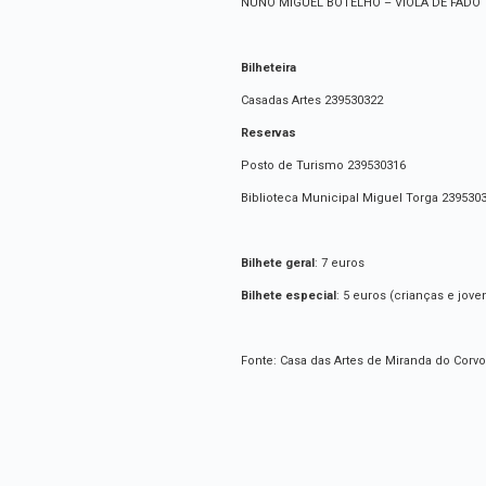
NUNO MIGUEL BOTELHO – VIOLA DE FADO
Bilheteira
Casadas Artes 239530322
Reservas
Posto de Turismo 239530316
Biblioteca Municipal Miguel Torga 239530
Bilhete geral
: 7 euros
Bilhete especial
: 5 euros (crianças e jov
Fonte: Casa das Artes de Miranda do Corvo